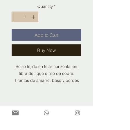
Quantity
*
Add to Cart
Buy Now
Bolso tejido en telar horizontal en
fibra de fique e hilo de cobre.
Tirantas de amarre, base y bordes
del bolso en cuero 100% genuino.
Ensamble y confeccion hecha a
mano.
Forro interior y cierre en seda
CONTACT US
poliester.
info@fibrica.com.co
Herrajes metalicos importados.
Whatsapp: +57 3138903917